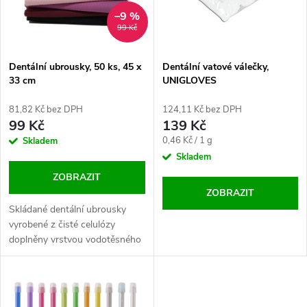
n
i
–9 %
99 Kč
í
s
p
Dentální ubrousky, 50 ks, 45 x
Dentální vatové válečky,
33 cm
UNIGLOVES
p
r
81,82 Kč bez DPH
124,11 Kč bez DPH
r
99 Kč
139 Kč
o
Měrná
0,46 Kč / 1 g
Skladem
o
cena:
Skladem
d
ZOBRAZIT
d
ZOBRAZIT
u
Skládané dentální ubrousky
u
vyrobené z čisté celulózy
k
doplněny vrstvou vodotěsného
k
polyethylenového filmu.
Inovativní kombinace materiálů
t
a pestrá barevná nabídka pro
t
praktické...