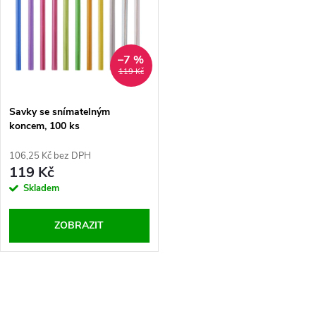
ů
ů
–7 %
119 Kč
Savky se snímatelným
koncem, 100 ks
106,25 Kč bez DPH
119 Kč
Skladem
ZOBRAZIT
O