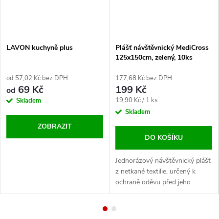
í
r
u
LAVON kuchyně plus
Plášť návštěvnický MediCross
125x150cm, zelený, 10ks
k
od 57,02 Kč bez DPH
177,68 Kč bez DPH
a
69 Kč
199 Kč
od
Měrná
19,90 Kč / 1 ks
Skladem
v
cena:
Skladem
ZOBRAZIT
i
DO KOŠÍKU
c
Jednorázový návštěvnický plášť
z netkané textilie, určený k
e
ochraně oděvu před jeho
znečištěním a kontaminací.
Rozměr: 125 x 150 cm V
balení: 10ks Barva: zelená