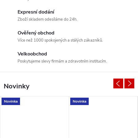
v
Expresní dodání
y
Zboží skladem odesíláme do 24h.
š
Ověřený obchod
Více než 1000 spokojených a stálých zákazníků.
e
Velkoobchod
t
Poskytujeme slevy firmám a zdravotním institucím.
ř
o
Novinky
v
Novinka
Novinka
a
c