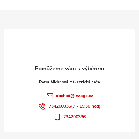
Z
á
p
a
t
Petra Michnová
í
obchod
@
inzago.cz
734200336(7 - 15:30 hod)
734200336