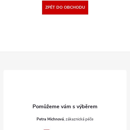
ZPĚT DO OBCHODU
Z
á
p
a
t
Petra Michnová