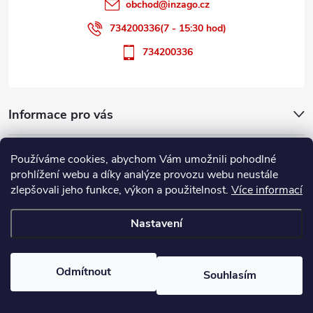
í
obchod
@
inzago.cz
734200336(7 - 15:30 hod)
734200336
Informace pro vás
Přijímáme online platby
Používáme cookies, abychom Vám umožnili pohodlné
prohlížení webu a díky analýze provozu webu neustále
zlepšovali jeho funkce, výkon a použitelnost.
Více informací
Nastavení
Copyright 2026
Inzago.cz
. Všechna práva vyhrazena.
Upravit nastavení
cookies
Odmítnout
Souhlasím
Vytvořil Shoptet