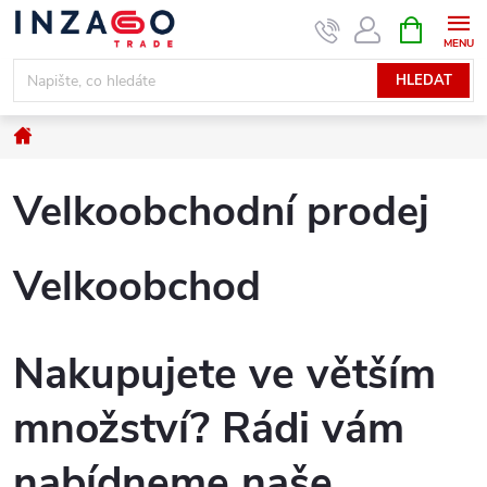
Přejít
NÁKUPNÍ
KOŠÍK
na
obsah
HLEDAT
Domů
Velkoobchodní prodej
Velkoobchod
Nakupujete ve větším
množství? Rádi vám
nabídneme naše