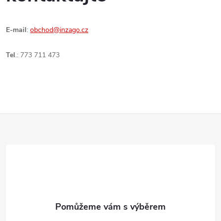
E-mail
:
obchod@inzago.cz
Tel
.: 773 711 473
Z
á
p
a