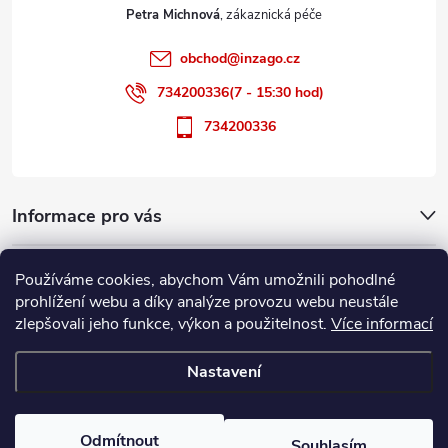
t
Petra Michnová
í
obchod
@
inzago.cz
734200336(7 - 15:30 hod)
734200336
Informace pro vás
Přijímáme online platby
Používáme cookies, abychom Vám umožnili pohodlné
prohlížení webu a díky analýze provozu webu neustále
zlepšovali jeho funkce, výkon a použitelnost.
Více informací
Nastavení
Copyright 2026
Inzago.cz
. Všechna práva vyhrazena.
Upravit nastavení
cookies
Odmítnout
Souhlasím