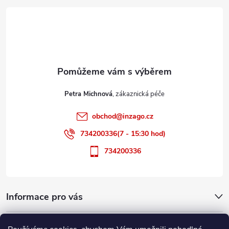
á
p
a
t
Petra Michnová
í
obchod
@
inzago.cz
734200336(7 - 15:30 hod)
734200336
Informace pro vás
Přijímáme online platby