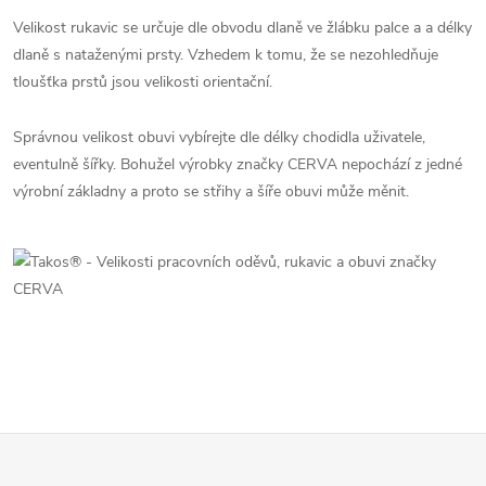
Velikost rukavic se určuje dle obvodu dlaně ve žlábku palce a a délky
dlaně s nataženými prsty. Vzhedem k tomu, že se nezohledňuje
tloušťka prstů jsou velikosti orientační.
Správnou velikost obuvi vybírejte dle délky chodidla uživatele,
eventulně šířky. Bohužel výrobky značky CERVA nepochází z jedné
výrobní základny a proto se střihy a šíře obuvi může měnit.
Z