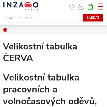
Přejít
NÁKUPNÍ
KOŠÍK
na
obsah
HLEDAT
Domů
Velikostní tabulka
ČERVA
Velikostní tabulka
pracovních a
volnočasových oděvů,