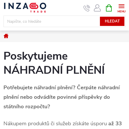
Přejít
NÁKUPNÍ
KOŠÍK
na
obsah
HLEDAT
Domů
Poskytujeme
NÁHRADNÍ PLNĚNÍ
Potřebujete náhradní plnění? Čerpáte náhradní
plnění nebo odvádíte povinné příspěvky do
státního rozpočtu?
Nákupem produktů či služeb získáte úsporu
až 33