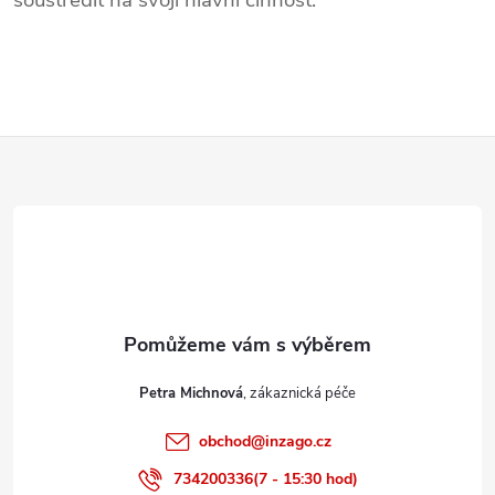
soustředit na svoji hlavní činnost.
Z
á
p
a
t
Petra Michnová
í
obchod
@
inzago.cz
734200336(7 - 15:30 hod)