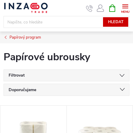
Přejít
NÁKUPNÍ
KOŠÍK
na
obsah
HLEDAT
Papírový program
Papírové ubrousky
Filtrovat
Ř
Doporučujeme
a
Nejlevnější
V
Nejdražší
z
ý
Nejprodávanější