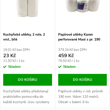
e
p
Abecedně
n
i
í
s
p
Kuchyňské utěrky, 2 role, 2
Papírové utěrky Karen
vrst., bílé
perforované Maxi s pr. 190
p
mm, 110 m
r
19,01 Kč bez DPH
379,34 Kč bez DPH
r
23 Kč
459 Kč
o
Měrná
Měrná
11,50 Kč / 1 ks
76,50 Kč / 1 ks
o
cena:
cena:
Skladem
Skladem
d
d
DO KOŠÍKU
DO KOŠÍKU
u
u
Kuchyňské utěrky představují
Papírové utěrky v roli, průměr
k
praktického pomocníka do
190 mm. Návin 110 metrů.
k
každé kuchyně. Jsou vyrobeny
Obsah v balení: 6 ks
ve dvouvrstvé konstrukci, což