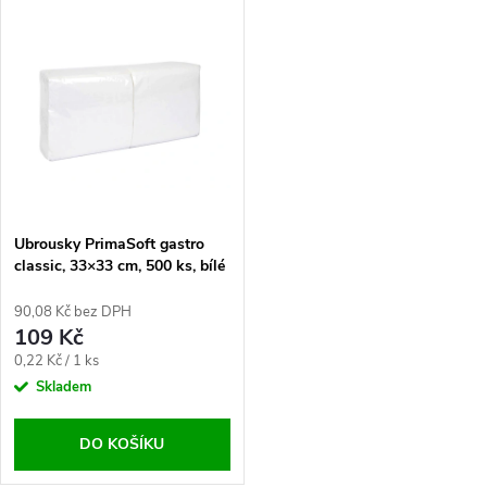
t
zajišťuje jejich odolnost a
t
snižuje riziko protržení. Tyto...
ů
ů
Ubrousky PrimaSoft gastro
classic, 33×33 cm, 500 ks, bílé
90,08 Kč bez DPH
109 Kč
Měrná
0,22 Kč / 1 ks
cena:
Skladem
DO KOŠÍKU