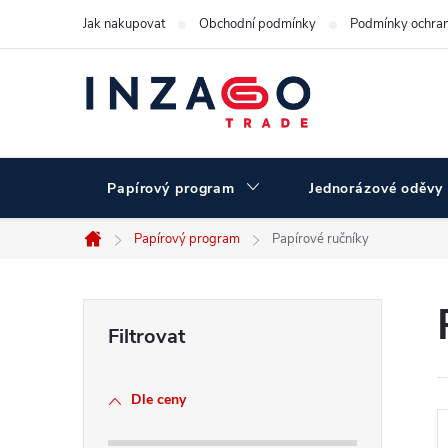
Přejít
Jak nakupovat
Obchodní podmínky
Podmínky ochran
na
obsah
Papírový program
Jednorázové oděvy
Papírový program
Papírové ručníky
Domů
P
o
Dle ceny
s