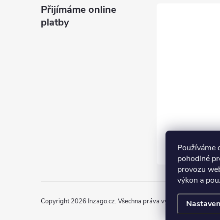
Přijímáme online
platby
i
Používáme 
pohodlné pr
provozu web
výkon a pou
Copyright 2026
Inzago.cz
. Všechna práva vyhrazena.
Upravit n
Nastaven