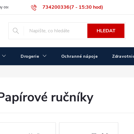
734200336(7 - 15:30 hod)
y osobních údajů
Velikostní tabulka ČERVA
Velkoobchodní prodej
HLEDAT
Drogerie
Ochranné nápoje
Zdravotnic
Papírové ručníky