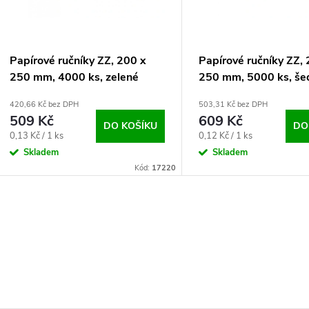
p
s
r
p
Papírové ručníky ZZ, 200 x
Papírové ručníky ZZ,
o
250 mm, 4000 ks, zelené
250 mm, 5000 ks, še
r
420,66 Kč bez DPH
503,31 Kč bez DPH
d
509 Kč
609 Kč
o
DO KOŠÍKU
DO
Měrná
Měrná
0,13 Kč / 1 ks
0,12 Kč / 1 ks
u
cena:
cena:
Skladem
Skladem
d
Kód:
17220
k
u
t
O
k
ů
v
t
ů