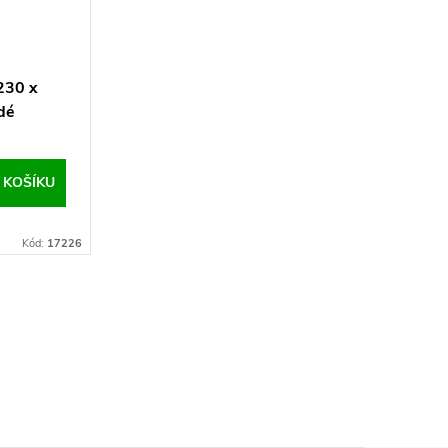
 230 x
dé
 KOŠÍKU
Kód:
17226