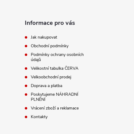
Z
á
Informace pro vás
p
Jak nakupovat
í
Obchodní podmínky
a
Podmínky ochrany osobních
údajů
t
Velikostní tabulka ČERVA
r
í
Velkoobchodní prodej
Doprava a platba
Poskytujeme NÁHRADNÍ
PLNĚNÍ
Vrácení zboží a reklamace
Kontakty