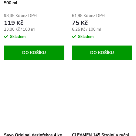
500 ml
98,35 Kč bez DPH
61,98 Kč bez DPH
119 Kč
75 Kč
Měrná
Měrná
23,80 Kč / 100 ml
6,25 Kč / 100 ml
cena:
cena:
Skladem
Skladem
DO KOŠÍKU
DO KOŠÍKU
Savo Original dezinfekce 4 kg
CLEAMEN 145 Strojní a ruční