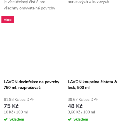
nerezových a kovových
je víceúčelový čistič pro
povrchů, jako jsou chrom,
všechny omyvatelné povrchy
hliník, bronz či měď. Objem:
odolné alkoholům - sklo, kliky,
Akce
500 ml V kartonu: 12 ks
zábradlí, vypínače, WC plochy,
baterie, kuchyńské plochy,
nerez a...
LAVON dezinfekce na povrchy
LAVON koupelna čistota &
750 ml, rozprašovač
lesk, 500 ml
61,98 Kč bez DPH
39,67 Kč bez DPH
75 Kč
48 Kč
Měrná
Měrná
10 Kč / 100 ml
9,60 Kč / 100 ml
cena:
cena:
Skladem
Skladem