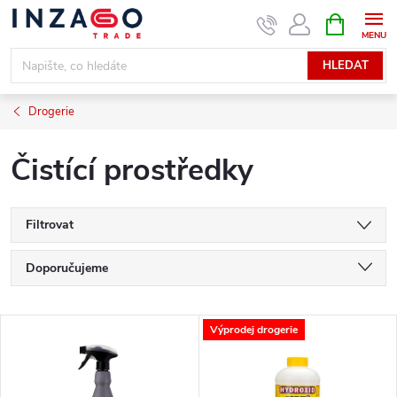
Přejít
NÁKUPNÍ
KOŠÍK
na
obsah
HLEDAT
Drogerie
Čistící prostředky
Filtrovat
Ř
Doporučujeme
a
Nejlevnější
V
Výprodej drogerie
Nejdražší
z
ý
Nejprodávanější