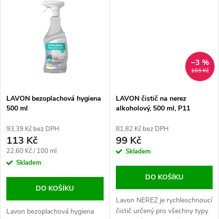
t
koncentrát na silné...
t
ů
ů
–3 %
103 Kč
LAVON bezoplachová hygiena
LAVON čistič na nerez
500 ml
alkoholový, 500 ml, P11
93,39 Kč bez DPH
81,82 Kč bez DPH
113 Kč
99 Kč
Měrná
22,60 Kč / 100 ml
Skladem
cena:
Skladem
DO KOŠÍKU
DO KOŠÍKU
Lavon NEREZ je rychleschnoucí
čistič určený pro všechny typy
Lavon bezoplachová hygiena