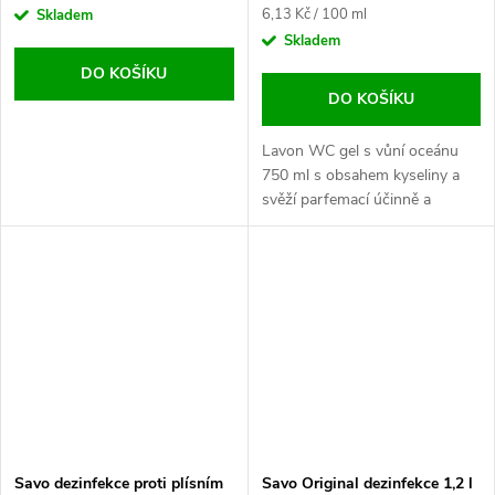
Měrná
6,13 Kč / 100 ml
Skladem
cena:
Skladem
DO KOŠÍKU
DO KOŠÍKU
Lavon WC gel s vůní oceánu
750 ml s obsahem kyseliny a
svěží parfemací účinně a
snadno odstraní rez, vodní a
močový kámen nejen z toalety,
ale i z dalších...
Savo dezinfekce proti plísním
Savo Original dezinfekce 1,2 l