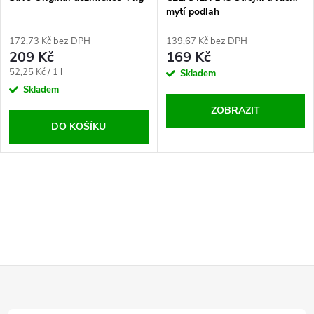
mytí podlah
172,73 Kč bez DPH
139,67 Kč bez DPH
209 Kč
169 Kč
Měrná
52,25 Kč / 1 l
Skladem
cena:
Skladem
ZOBRAZIT
DO KOŠÍKU
O
v
l
Z
á
d