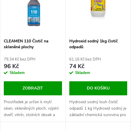
e
p
Abecedně
n
i
í
s
p
CLEAMEN 110 Čistič na
Hydroxid sodný 1kg čistič
skleněné plochy
odpadů
p
r
79,34 Kč bez DPH
61,16 Kč bez DPH
r
96 Kč
74 Kč
o
Skladem
Skladem
o
d
ZOBRAZIT
DO KOŠÍKU
d
u
​Prostředek je určen k mytí
Hydroxid sodný louh čistič
u
oken, skleněných ploch, výplní
odpadů 1 kg Hydroxid sodný je
k
dveří, vitrín, stolních desek a
základní chemická surovina pro
k
všech typů zrcadel sprejovou
obecně známé použití.
metodou. Lze používat jako