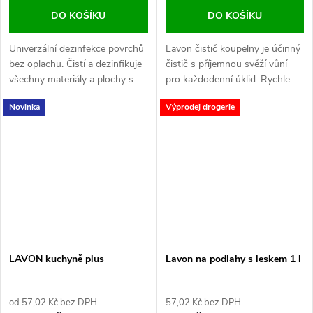
DO KOŠÍKU
DO KOŠÍKU
Univerzální dezinfekce povrchů
Lavon čistič koupelny je účinný
bez oplachu. Čistí a dezinfikuje
čistič s příjemnou svěží vůní
všechny materiály a plochy s
pro každodenní úklid. Rychle
trojím účinkem - na bakterie,
a snadno odstraní rez, vodní
Novinka
Výprodej drogerie
obalené viry a kvasinky.
kámen, mýdlové usazeniny
Neobsahuje chlor a...
i mastné...
LAVON kuchyně plus
Lavon na podlahy s leskem 1 l
od 57,02 Kč bez DPH
57,02 Kč bez DPH