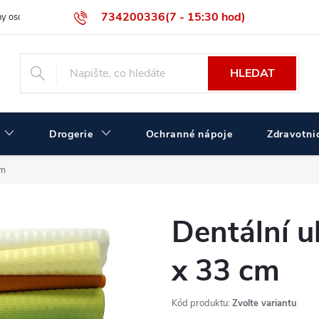
734200336(7 - 15:30 hod)
y osobních údajů
Velikostní tabulka ČERVA
Velkoobchodní prodej
HLEDAT
Drogerie
Ochranné nápoje
Zdravotnic
cm
Dentální u
x 33 cm
Kód produktu:
Zvolte variantu