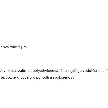
enová folie 8
μ
m
vlhkost, zatímco polyethylenová fólie zajišťuje vodotěsnost. T
té, což je klíčové pro pohodlí a spokojenost.