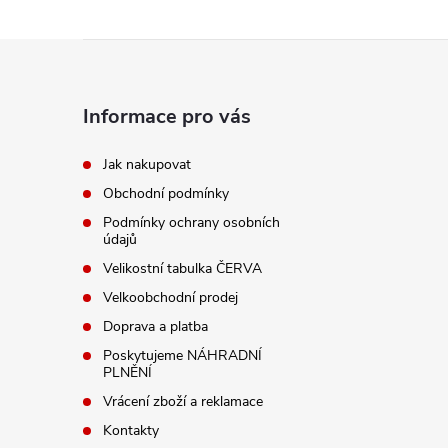
Z
á
Informace pro vás
p
Jak nakupovat
Obchodní podmínky
a
Podmínky ochrany osobních
údajů
t
Velikostní tabulka ČERVA
í
Velkoobchodní prodej
Doprava a platba
Poskytujeme NÁHRADNÍ
PLNĚNÍ
Vrácení zboží a reklamace
Kontakty