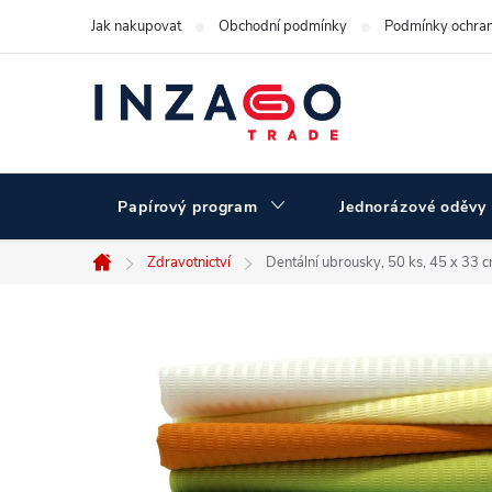
Přejít
Jak nakupovat
Obchodní podmínky
Podmínky ochran
na
obsah
Papírový program
Jednorázové oděvy
Zdravotnictví
Dentální ubrousky, 50 ks, 45 x 33 
Domů