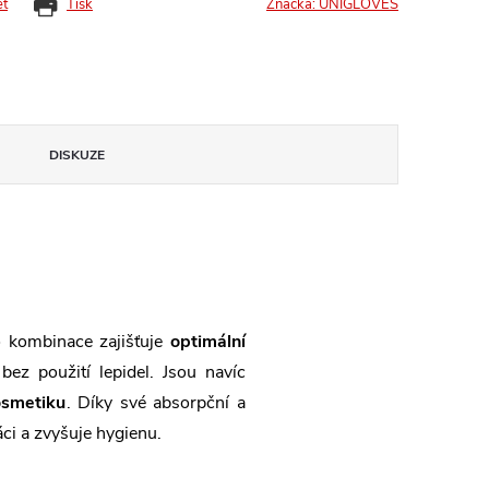
et
Tisk
Značka:
UNIGLOVES
DISKUZE
to kombinace zajišťuje
optimální
z použití lepidel. Jsou navíc
osmetiku
. Díky své absorpční a
ci a zvyšuje hygienu.