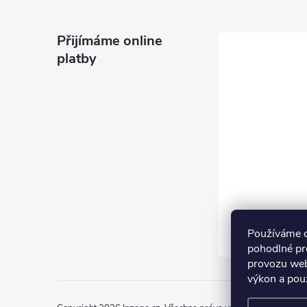
Přijímáme online
platby
Používáme 
pohodlné pr
provozu web
výkon a pou