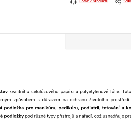
Dotaz k produktu
Sdíl
stev
kvalitního celulózového papíru a polyetylenové fólie. Ta
rným způsobem s důrazem na ochranu životního prostředí be
ní podložka
pro manikúru, pedikúru, podiatrii, tetování a k
vé podložky
pod různé typy přístrojů a nářadí, což usnadňuje prá