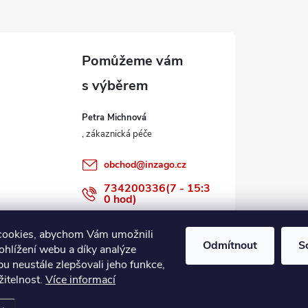
Petra Michnová
obchod
@
inzago.cz
734200336(7 - 15:3
0 hod)
734200336
cookies, abychom Vám umožnili
Odmítnout
S
ohlížení webu a díky analýze
u neustále zlepšovali jeho funkce,
žitelnost.
Více informací