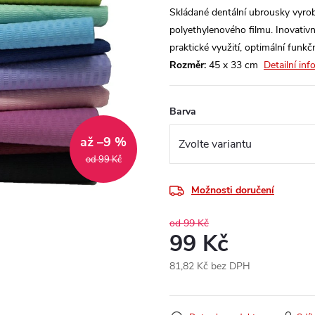
Skládané dentální ubrousky vyr
polyethylenového filmu. Inovativ
praktické využití, optimální funk
Rozměr:
45 x 33 cm
Detailní in
Barva
až –9 %
od 99 Kč
Možnosti doručení
od 99 Kč
99 Kč
81,82 Kč bez DPH
Měrná
cena: