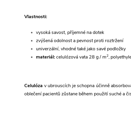
Vlastnosti:
vysoká savost, příjemné na dotek
zvýšená odolnost a pevnost proti roztržení
univerzální, vhodné také jako savé podložky
2
materiál:
celulózová vata 28 g / m
,
polyethyl
Celulóza
v ubrouscích je schopna účinně absorbovat 
oblečení pacientů zůstane během použití suché a čis