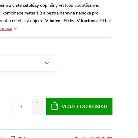
obené
z čisté celulózy
doplněny vrstvou vodotěsného
ní kombinace materiálů a pestrá barevná nabídka pro
čnost a estetický dojem.
V balení:
50 ks
V kartonu:
10 bal.
formace
VLOŽIT DO KOŠÍKU