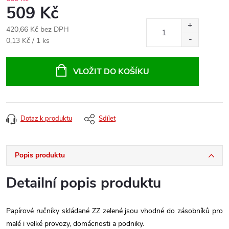
509 Kč
420,66 Kč bez DPH
Měrná
0,13 Kč / 1 ks
cena:
VLOŽIT DO KOŠÍKU
Dotaz k produktu
Sdílet
Popis produktu
Detailní popis produktu
Papírové ručníky skládané ZZ zelené jsou vhodné do zásobníků pro
malé i velké provozy, domácnosti a podniky.