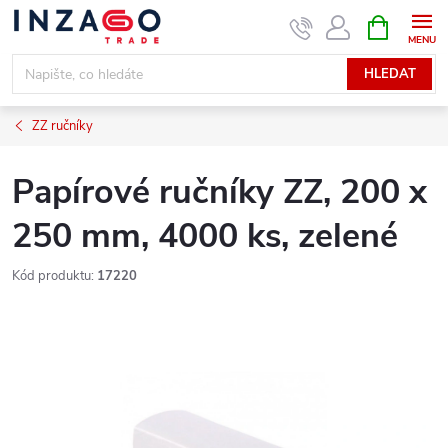
Přejít
NÁKUPNÍ
KOŠÍK
na
obsah
HLEDAT
ZZ ručníky
Papírové ručníky ZZ, 200 x
250 mm, 4000 ks, zelené
Kód produktu:
17220