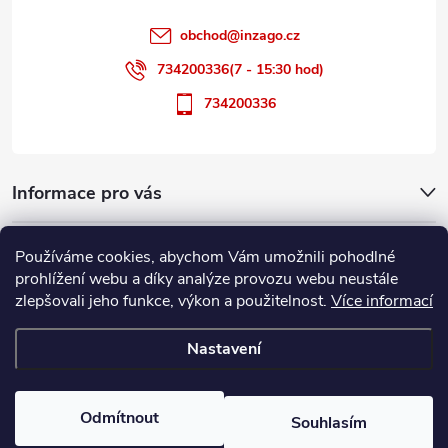
í
obchod
@
inzago.cz
734200336(7 - 15:30 hod)
734200336
Informace pro vás
Přijímáme online platby
Používáme cookies, abychom Vám umožnili pohodlné
prohlížení webu a díky analýze provozu webu neustále
zlepšovali jeho funkce, výkon a použitelnost.
Více informací
Nastavení
Copyright 2026
Inzago.cz
. Všechna práva vyhrazena.
Upravit nastavení
cookies
Odmítnout
Souhlasím
Vytvořil Shoptet