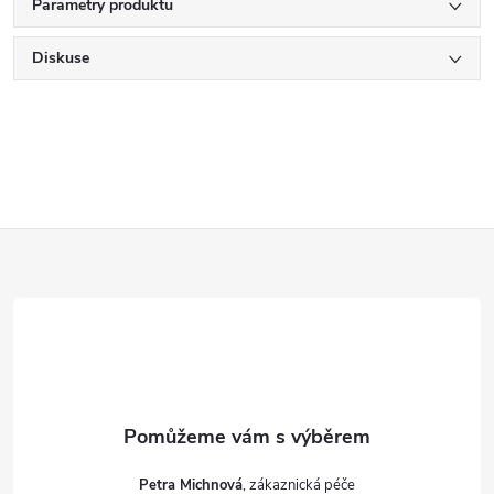
Parametry produktu
Diskuse
Z
á
p
a
t
Petra Michnová