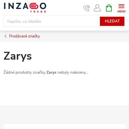
Přejít
NÁKUPNÍ
KOŠÍK
na
obsah
HLEDAT
Prodávané značky
Zarys
Žádné produkty značky
Zarys
nebyly nalezeny...
Z
á