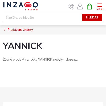
Přejít
NÁKUPNÍ
KOŠÍK
na
obsah
HLEDAT
Prodávané značky
YANNICK
Žádné produkty značky
YANNICK
nebyly nalezeny...
Z
á