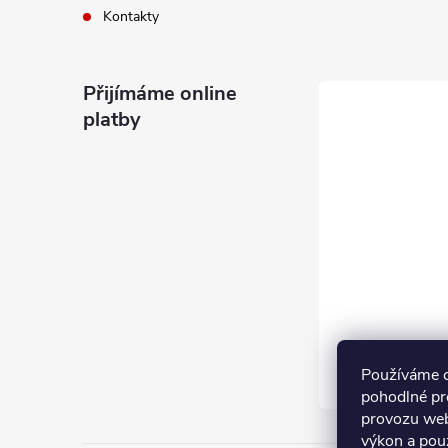
Kontakty
Přijímáme online
platby
Používáme 
pohodlné pr
provozu web
výkon a pou