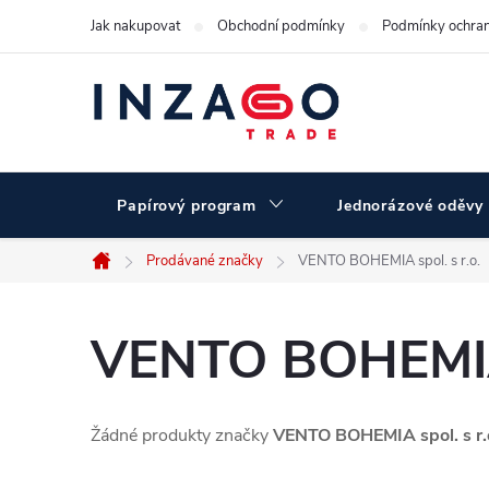
Přejít
Jak nakupovat
Obchodní podmínky
Podmínky ochran
na
obsah
Papírový program
Jednorázové oděvy
Prodávané značky
VENTO BOHEMIA spol. s r.o.
Domů
VENTO BOHEMIA s
Žádné produkty značky
VENTO BOHEMIA spol. s r.