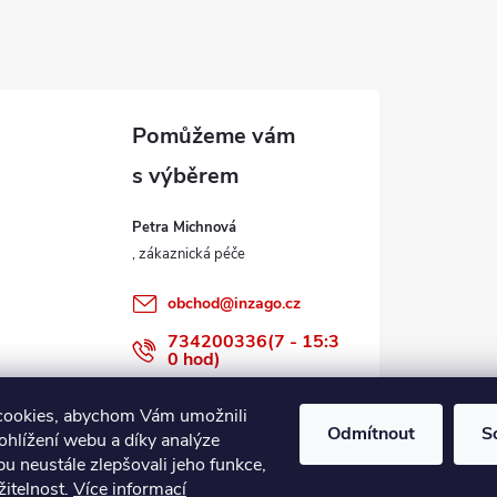
Petra Michnová
obchod
@
inzago.cz
734200336(7 - 15:3
0 hod)
734200336
cookies, abychom Vám umožnili
Odmítnout
S
ohlížení webu a díky analýze
u neustále zlepšovali jeho funkce,
žitelnost.
Více informací