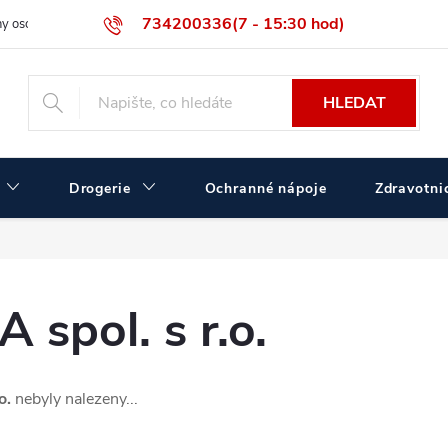
734200336(7 - 15:30 hod)
y osobních údajů
Velikostní tabulka ČERVA
Velkoobchodní prodej
HLEDAT
Drogerie
Ochranné nápoje
Zdravotnic
pol. s r.o.
o.
nebyly nalezeny...