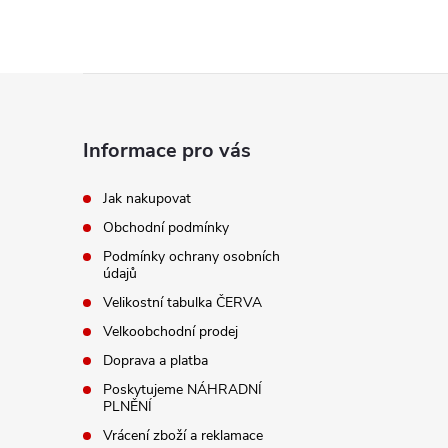
Z
á
Informace pro vás
p
Jak nakupovat
Obchodní podmínky
a
Podmínky ochrany osobních
údajů
t
Velikostní tabulka ČERVA
í
Velkoobchodní prodej
Doprava a platba
Poskytujeme NÁHRADNÍ
PLNĚNÍ
Vrácení zboží a reklamace