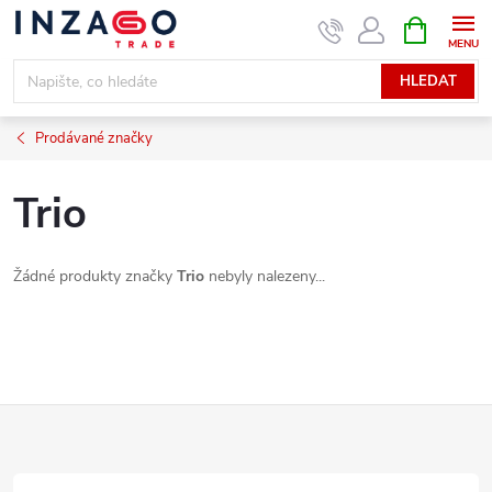
Přejít
NÁKUPNÍ
KOŠÍK
na
obsah
HLEDAT
Prodávané značky
Trio
Žádné produkty značky
Trio
nebyly nalezeny...
Z
á