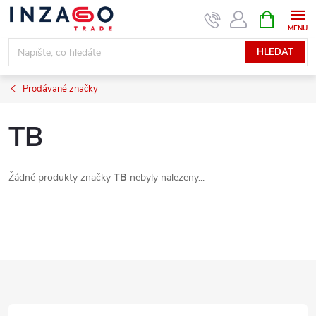
Přejít
NÁKUPNÍ
KOŠÍK
na
obsah
HLEDAT
Prodávané značky
TB
Žádné produkty značky
TB
nebyly nalezeny...
Z
á