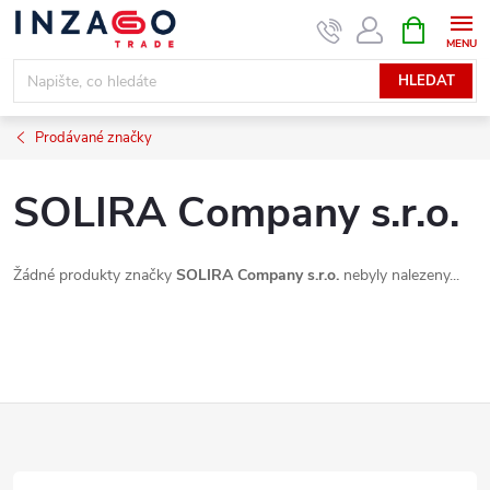
Přejít
NÁKUPNÍ
KOŠÍK
na
obsah
HLEDAT
Prodávané značky
SOLIRA Company s.r.o.
Žádné produkty značky
SOLIRA Company s.r.o.
nebyly nalezeny...
Z
á