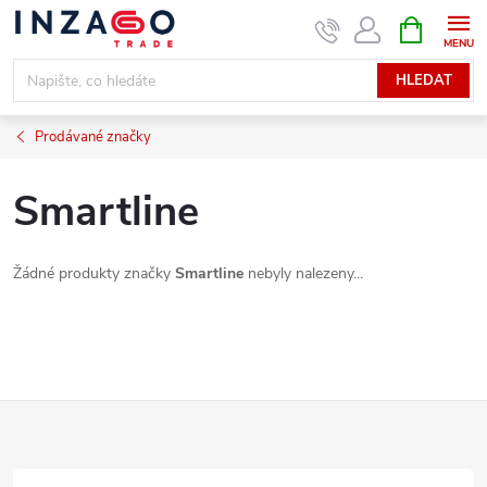
Přejít
NÁKUPNÍ
KOŠÍK
na
obsah
HLEDAT
Prodávané značky
Smartline
Žádné produkty značky
Smartline
nebyly nalezeny...
Z
á