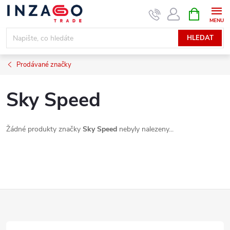
Přejít
NÁKUPNÍ
KOŠÍK
na
obsah
HLEDAT
Prodávané značky
Sky Speed
Žádné produkty značky
Sky Speed
nebyly nalezeny...
Z
á