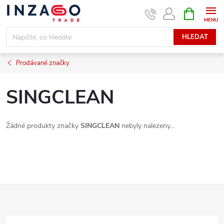
Přejít
NÁKUPNÍ
KOŠÍK
na
obsah
HLEDAT
Prodávané značky
SINGCLEAN
Žádné produkty značky
SINGCLEAN
nebyly nalezeny...
Z
á