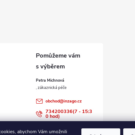
Petra Michnová
obchod
@
inzago.cz
734200336(7 - 15:3
0 hod)
734200336
cookies, abychom Vám umožnili