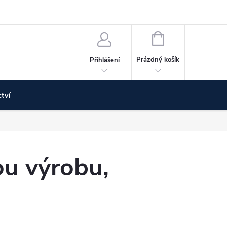
Doprava a platba
Poskytujeme NÁHRADNÍ PLNĚNÍ
Vrácení z
NÁKUPNÍ
KOŠÍK
Prázdný košík
Přihlášení
tví
u výrobu,