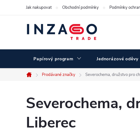
Přejít
Jak nakupovat
Obchodní podmínky
Podmínky ochran
na
obsah
Papírový program
Jednorázové oděvy
Prodávané značky
Severochema, družstvo pro ch
Domů
Severochema, dr
Liberec