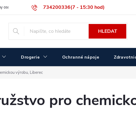
734200336(7 - 15:30 hod)
y osobních údajů
Velikostní tabulka ČERVA
Velkoobchodní prodej
HLEDAT
Drogerie
Ochranné nápoje
Zdravotnic
emickou výrobu, Liberec
užstvo pro chemicko