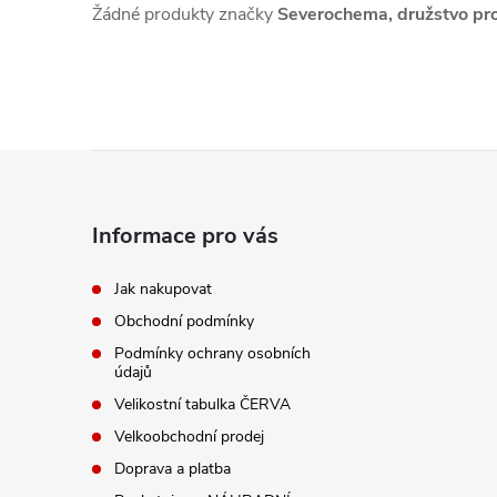
Žádné produkty značky
Severochema, družstvo pro
Z
á
Informace pro vás
p
Jak nakupovat
Obchodní podmínky
a
Podmínky ochrany osobních
údajů
t
Velikostní tabulka ČERVA
í
Velkoobchodní prodej
Doprava a platba