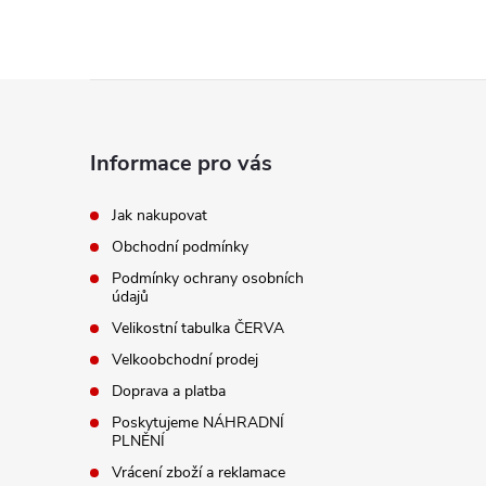
Z
á
Informace pro vás
p
Jak nakupovat
Obchodní podmínky
a
Podmínky ochrany osobních
údajů
t
Velikostní tabulka ČERVA
í
Velkoobchodní prodej
Doprava a platba
Poskytujeme NÁHRADNÍ
PLNĚNÍ
Vrácení zboží a reklamace