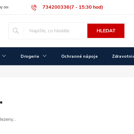
734200336(7 - 15:30 hod)
y osobních údajů
Velikostní tabulka ČERVA
Velkoobchodní prodej
HLEDAT
Drogerie
Ochranné nápoje
Zdravotnic
.
ezeny...