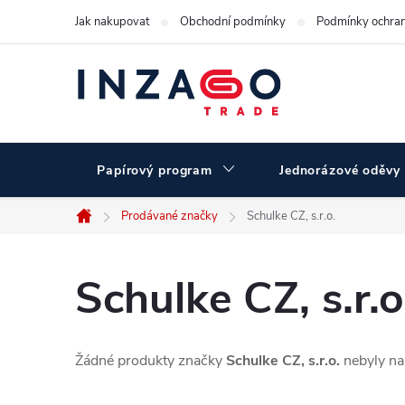
Přejít
Jak nakupovat
Obchodní podmínky
Podmínky ochran
na
obsah
Papírový program
Jednorázové oděvy
Prodávané značky
Schulke CZ, s.r.o.
Domů
Schulke CZ, s.r.o
Žádné produkty značky
Schulke CZ, s.r.o.
nebyly nal