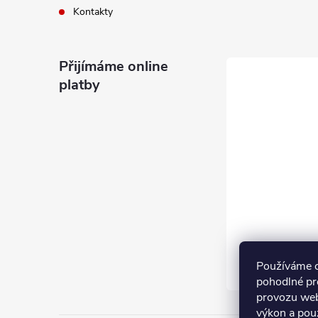
Kontakty
Přijímáme online
platby
Používáme 
pohodlné pr
provozu web
výkon a pou