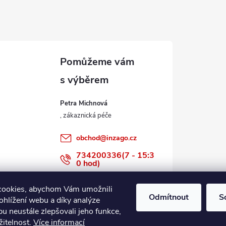
Petra Michnová
obchod
@
inzago.cz
734200336(7 - 15:3
0 hod)
734200336
cookies, abychom Vám umožnili
Odmítnout
S
ohlížení webu a díky analýze
u neustále zlepšovali jeho funkce,
žitelnost.
Více informací