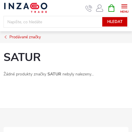
Přejít
NÁKUPNÍ
KOŠÍK
na
obsah
HLEDAT
Prodávané značky
SATUR
Žádné produkty značky
SATUR
nebyly nalezeny...
Z
á