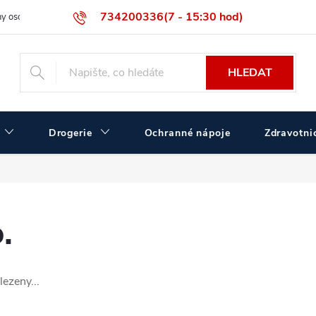
734200336(7 - 15:30 hod)
y osobních údajů
Velikostní tabulka ČERVA
Velkoobchodní prodej
HLEDAT
Drogerie
Ochranné nápoje
Zdravotnic
.
ezeny...