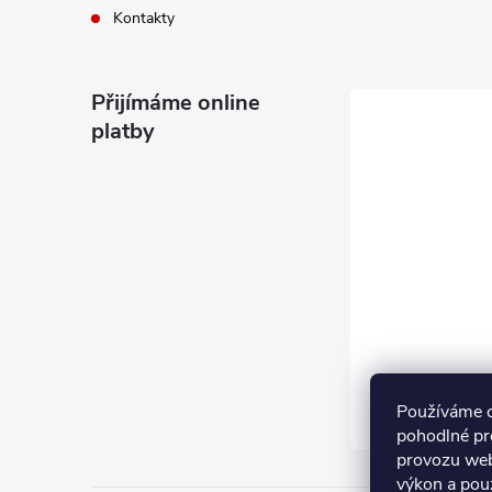
Kontakty
Přijímáme online
platby
Používáme 
pohodlné pr
provozu web
výkon a pou