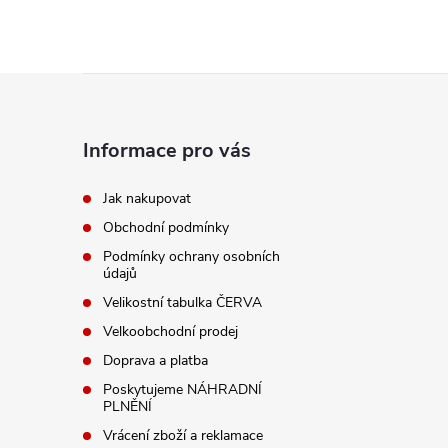
Z
á
Informace pro vás
p
Jak nakupovat
Obchodní podmínky
a
Podmínky ochrany osobních
údajů
t
Velikostní tabulka ČERVA
í
Velkoobchodní prodej
Doprava a platba
Poskytujeme NÁHRADNÍ
PLNĚNÍ
Vrácení zboží a reklamace