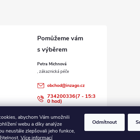
Petra Michnová
obchod
@
inzago.cz
734200336(7 - 15:3
0 hod)
734200336
cookies, abychom Vám umožnili
Odmítnout
S
ohlížení webu a díky analýze
u neustále zlepšovali jeho funkce,
žitelnost.
Více informací