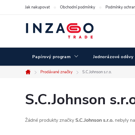
Přejít
Jak nakupovat
Obchodní podmínky
Podmínky ochran
na
obsah
Papírový program
Jednorázové oděvy
Prodávané značky
S.C.Johnson s.r.o.
Domů
S.C.Johnson s.r.o
Žádné produkty značky
S.C.Johnson s.r.o.
nebyly nal