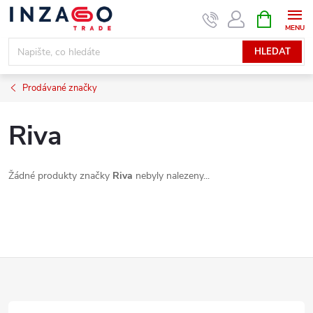
Přejít
NÁKUPNÍ
KOŠÍK
na
obsah
HLEDAT
Prodávané značky
Riva
Žádné produkty značky
Riva
nebyly nalezeny...
Z
á