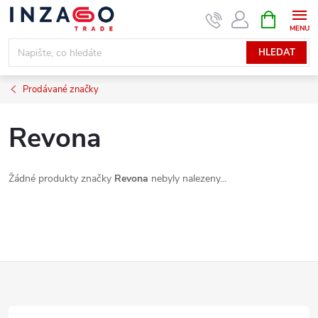
Přejít
NÁKUPNÍ
KOŠÍK
na
obsah
HLEDAT
Prodávané značky
Revona
Žádné produkty značky
Revona
nebyly nalezeny...
Z
á