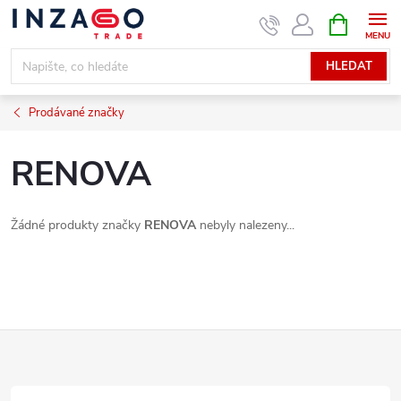
Přejít
NÁKUPNÍ
KOŠÍK
na
obsah
HLEDAT
Prodávané značky
RENOVA
Žádné produkty značky
RENOVA
nebyly nalezeny...
Z
á