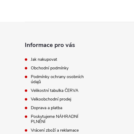
Z
á
Informace pro vás
p
Jak nakupovat
Obchodní podmínky
a
Podmínky ochrany osobních
údajů
t
Velikostní tabulka ČERVA
í
Velkoobchodní prodej
Doprava a platba
Poskytujeme NÁHRADNÍ
PLNĚNÍ
Vrácení zboží a reklamace