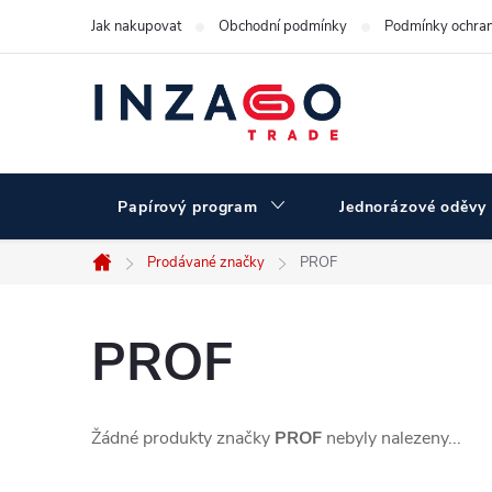
Přejít
Jak nakupovat
Obchodní podmínky
Podmínky ochran
na
obsah
Papírový program
Jednorázové oděvy
Prodávané značky
PROF
Domů
PROF
Žádné produkty značky
PROF
nebyly nalezeny...