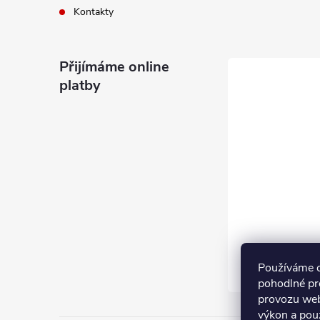
Kontakty
Přijímáme online
platby
Používáme 
pohodlné pr
provozu web
výkon a pou