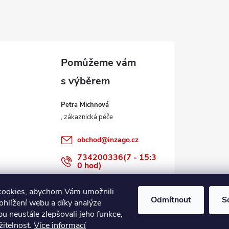
Petra Michnová
obchod
@
inzago.cz
734200336(7 - 15:3
0 hod)
734200336
cookies, abychom Vám umožnili
Odmítnout
S
ohlížení webu a díky analýze
u neustále zlepšovali jeho funkce,
žitelnost.
Více informací