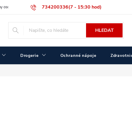
734200336(7 - 15:30 hod)
y osobních údajů
Velikostní tabulka ČERVA
Velkoobchodní prodej
HLEDAT
Drogerie
Ochranné nápoje
Zdravotnic