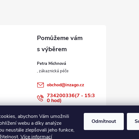
Petra Michnová
obchod
@
inzago.cz
734200336(7 - 15:3
0 hod)
734200336
cookies, abychom Vám umožnili
Odmítnout
S
ohlížení webu a díky analýze
u neustále zlepšovali jeho funkce,
žitelnost.
Více informací