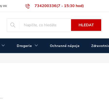
734200336(7 - 15:30 hod)
y osobních údajů
Velikostní tabulka ČERVA
Velkoobchodní prodej
HLEDAT
Drogerie
Ochranné nápoje
Zdravotnic
..