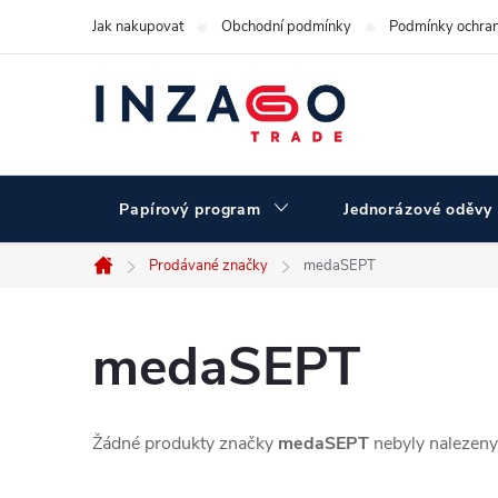
Přejít
Jak nakupovat
Obchodní podmínky
Podmínky ochran
na
obsah
Papírový program
Jednorázové oděvy
Prodávané značky
medaSEPT
Domů
medaSEPT
Žádné produkty značky
medaSEPT
nebyly nalezeny.