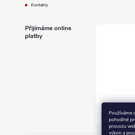
Kontakty
Přijímáme online
platby
Používáme 
pohodlné pr
provozu web
výkon a pou