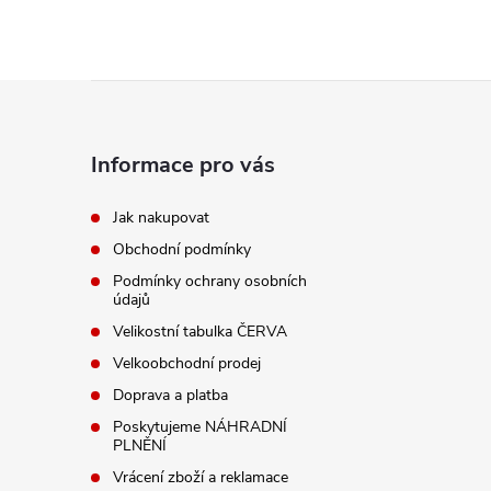
Z
á
Informace pro vás
p
Jak nakupovat
Obchodní podmínky
a
Podmínky ochrany osobních
údajů
t
Velikostní tabulka ČERVA
í
Velkoobchodní prodej
Doprava a platba
Poskytujeme NÁHRADNÍ
PLNĚNÍ
Vrácení zboží a reklamace