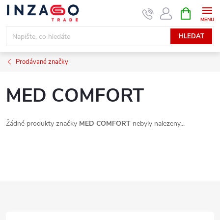
Přejít
NÁKUPNÍ
KOŠÍK
na
obsah
HLEDAT
Prodávané značky
MED COMFORT
Žádné produkty značky
MED COMFORT
nebyly nalezeny...
Z
á