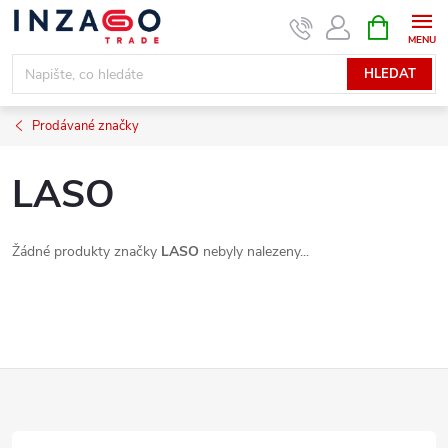
Přejít
NÁKUPNÍ
KOŠÍK
na
obsah
HLEDAT
Prodávané značky
LASO
Žádné produkty značky
LASO
nebyly nalezeny...
Z
á