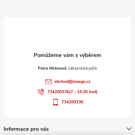
Z
á
p
a
t
Petra Michnová
í
obchod
@
inzago.cz
734200336(7 - 15:30 hod)
734200336
Informace pro vás