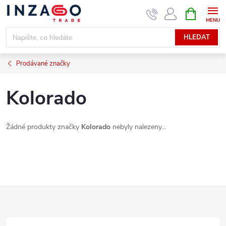
Přejít
NÁKUPNÍ
KOŠÍK
na
obsah
HLEDAT
Prodávané značky
Kolorado
Žádné produkty značky
Kolorado
nebyly nalezeny...
Z
á