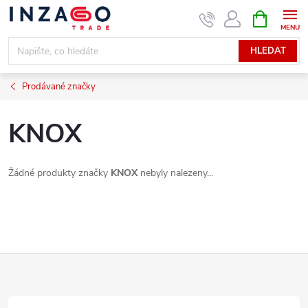
Přejít
NÁKUPNÍ
KOŠÍK
na
obsah
HLEDAT
Prodávané značky
KNOX
Žádné produkty značky
KNOX
nebyly nalezeny...
Z
á