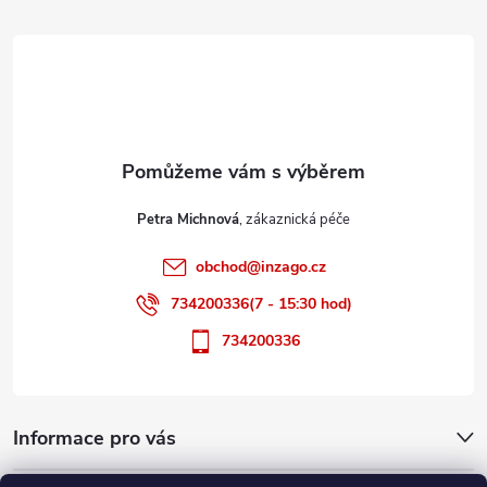
á
p
a
t
Petra Michnová
í
obchod
@
inzago.cz
734200336(7 - 15:30 hod)
734200336
Informace pro vás