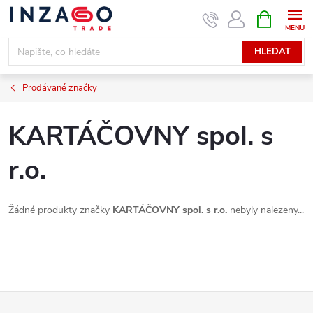
Přejít
NÁKUPNÍ
KOŠÍK
na
obsah
HLEDAT
Prodávané značky
KARTÁČOVNY spol. s
r.o.
Žádné produkty značky
KARTÁČOVNY spol. s r.o.
nebyly nalezeny...
Z