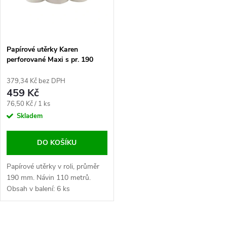
n
i
í
s
p
Papírové utěrky Karen
perforované Maxi s pr. 190
p
mm, 110 m
r
379,34 Kč bez DPH
r
459 Kč
o
Měrná
76,50 Kč / 1 ks
o
cena:
Skladem
d
d
DO KOŠÍKU
u
u
Papírové utěrky v roli, průměr
k
190 mm. Návin 110 metrů.
k
Obsah v balení: 6 ks
t
t