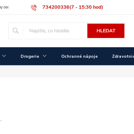
734200336(7 - 15:30 hod)
y osobních údajů
Velikostní tabulka ČERVA
Velkoobchodní prodej
HLEDAT
Drogerie
Ochranné nápoje
Zdravotnic
.