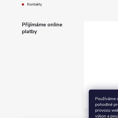
Kontakty
Přijímáme online
platby
Používáme 
pohodlné pr
provozu web
výkon a pou