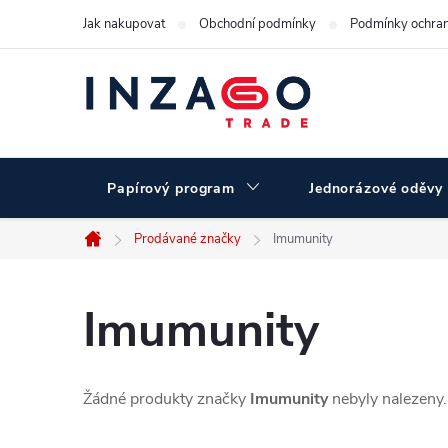
Přejít
Jak nakupovat
Obchodní podmínky
Podmínky ochran
na
obsah
Papírový program
Jednorázové oděvy
Prodávané značky
Imumunity
Domů
Imumunity
Žádné produkty značky
Imumunity
nebyly nalezeny..