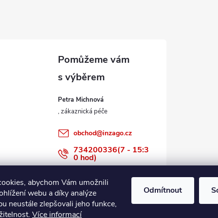
Petra Michnová
obchod
@
inzago.cz
734200336(7 - 15:3
0 hod)
734200336
cookies, abychom Vám umožnili
Odmítnout
S
ohlížení webu a díky analýze
u neustále zlepšovali jeho funkce,
žitelnost.
Více informací