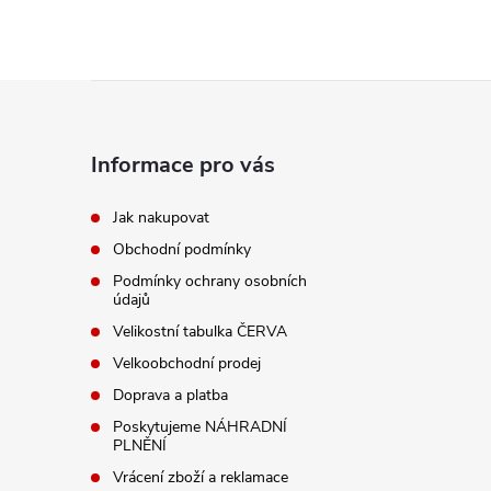
Z
á
Informace pro vás
p
Jak nakupovat
Obchodní podmínky
a
Podmínky ochrany osobních
údajů
t
Velikostní tabulka ČERVA
í
Velkoobchodní prodej
Doprava a platba
Poskytujeme NÁHRADNÍ
PLNĚNÍ
Vrácení zboží a reklamace