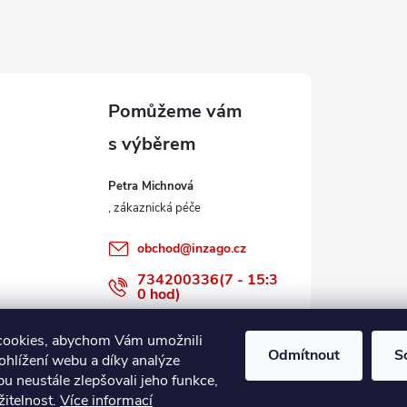
Petra Michnová
obchod
@
inzago.cz
734200336(7 - 15:3
0 hod)
734200336
cookies, abychom Vám umožnili
Odmítnout
S
ohlížení webu a díky analýze
u neustále zlepšovali jeho funkce,
žitelnost.
Více informací