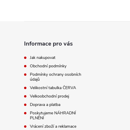
Z
á
Informace pro vás
p
Jak nakupovat
Obchodní podmínky
a
Podmínky ochrany osobních
údajů
t
Velikostní tabulka ČERVA
í
Velkoobchodní prodej
Doprava a platba
Poskytujeme NÁHRADNÍ
PLNĚNÍ
Vrácení zboží a reklamace