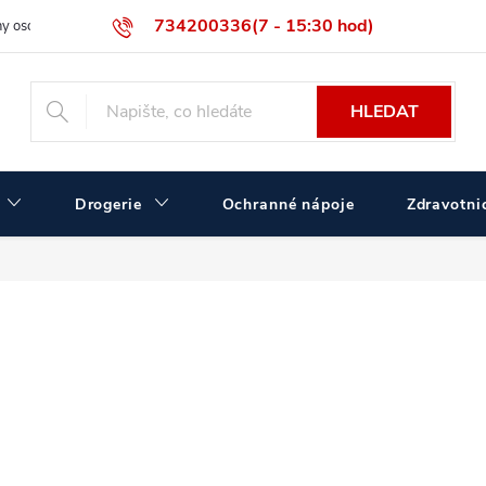
734200336(7 - 15:30 hod)
y osobních údajů
Velikostní tabulka ČERVA
Velkoobchodní prodej
HLEDAT
Drogerie
Ochranné nápoje
Zdravotnic