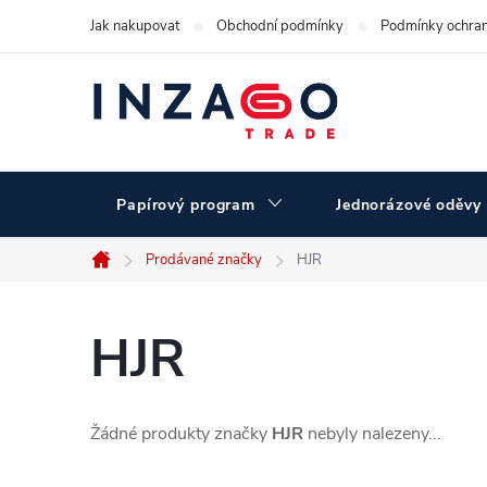
Přejít
Jak nakupovat
Obchodní podmínky
Podmínky ochran
na
obsah
Papírový program
Jednorázové oděvy
Prodávané značky
HJR
Domů
HJR
Žádné produkty značky
HJR
nebyly nalezeny...