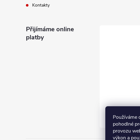
Kontakty
Přijímáme online
platby
Používáme 
pohodlné pr
provozu web
výkon a pou