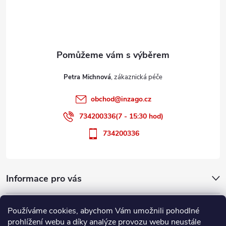
p
a
t
Petra Michnová
í
obchod
@
inzago.cz
734200336(7 - 15:30 hod)
734200336
Informace pro vás
Přijímáme online platby
Používáme cookies, abychom Vám umožnili pohodlné
prohlížení webu a díky analýze provozu webu neustále