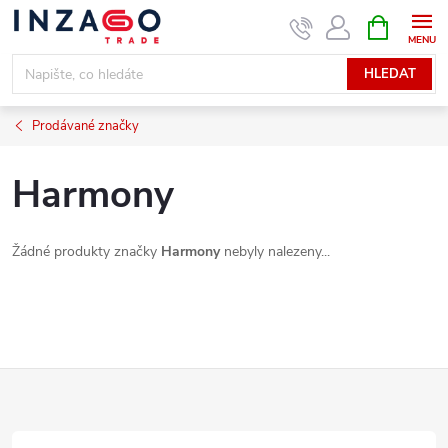
Přejít
NÁKUPNÍ
KOŠÍK
na
obsah
HLEDAT
Prodávané značky
Harmony
Žádné produkty značky
Harmony
nebyly nalezeny...
Z
á