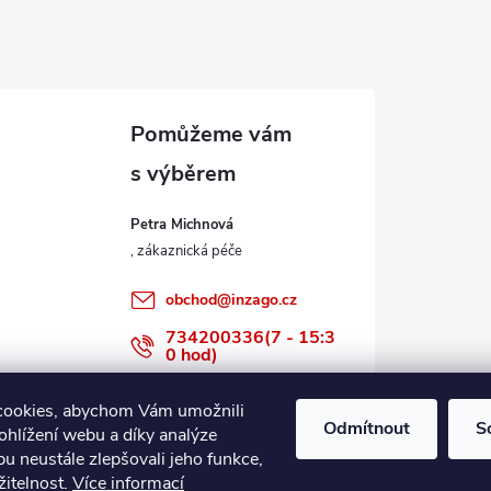
Petra Michnová
obchod
@
inzago.cz
734200336(7 - 15:3
0 hod)
734200336
cookies, abychom Vám umožnili
Odmítnout
S
ohlížení webu a díky analýze
u neustále zlepšovali jeho funkce,
žitelnost.
Více informací