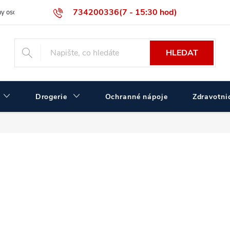
734200336(7 - 15:30 hod)
y osobních údajů
Velikostní tabulka ČERVA
Velkoobchodní prodej
HLEDAT
Drogerie
Ochranné nápoje
Zdravotnic