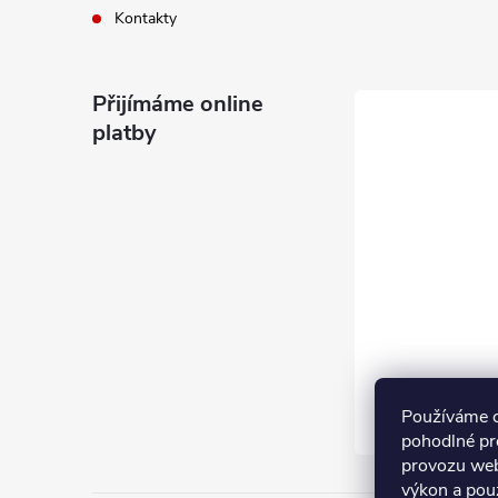
Kontakty
Přijímáme online
platby
Používáme 
pohodlné pr
provozu web
výkon a pou