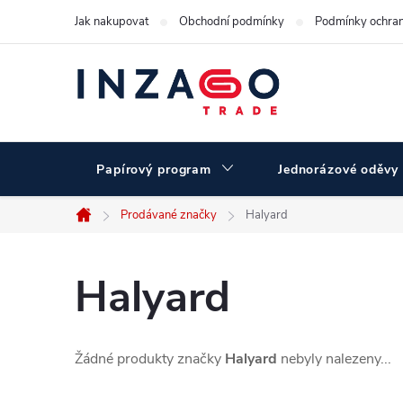
Přejít
Jak nakupovat
Obchodní podmínky
Podmínky ochran
na
obsah
Papírový program
Jednorázové oděvy
Prodávané značky
Halyard
Domů
Halyard
Žádné produkty značky
Halyard
nebyly nalezeny...