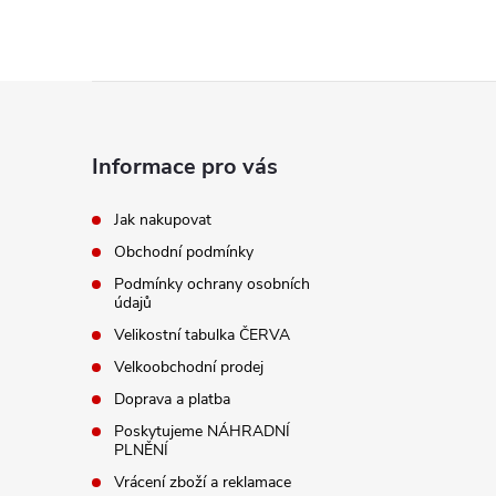
Z
á
Informace pro vás
p
Jak nakupovat
Obchodní podmínky
a
Podmínky ochrany osobních
údajů
t
Velikostní tabulka ČERVA
í
Velkoobchodní prodej
Doprava a platba
Poskytujeme NÁHRADNÍ
PLNĚNÍ
Vrácení zboží a reklamace