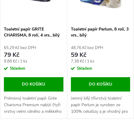
n
i
í
s
p
Toaletní papír GRITE
Toaletní papír Perlum, 8 rolí, 3
CHARISMA, 8 rolí, 4 vrs., bílý
vrs., bílý
p
r
65,29 Kč bez DPH
48,76 Kč bez DPH
r
79 Kč
59 Kč
o
Měrná
Měrná
9,88 Kč / 1 ks
7,38 Kč / 1 ks
o
cena:
cena:
Skladem
Skladem
d
d
DO KOŠÍKU
DO KOŠÍKU
u
u
Prémiový toaletní papír Grite
Jemný bílý třívrstvý toaletní
k
Charisma Premium nabízí čtyři
papír Perlum je vyroben ze
k
vrstvy velmi silného a měkkého
100% celulózy a je vhodný pro
bílého papíru ze 100% celulózy.
každodenní používání. V
t
Jemný na dotek, nedráždí
balení: 8 rolí Barva: bílá Návin:
t
pokožku a je vhodný pro...
14 m Počet útržků: 120