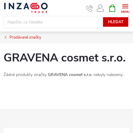
Přejít
NÁKUPNÍ
KOŠÍK
na
obsah
HLEDAT
Prodávané značky
GRAVENA cosmet s.r.o.
Žádné produkty značky
GRAVENA cosmet s.r.o.
nebyly nalezeny...
Z
á