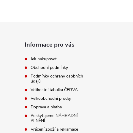
Z
á
Informace pro vás
p
Jak nakupovat
Obchodní podmínky
a
Podmínky ochrany osobních
údajů
t
Velikostní tabulka ČERVA
í
Velkoobchodní prodej
Doprava a platba
Poskytujeme NÁHRADNÍ
PLNĚNÍ
Vrácení zboží a reklamace