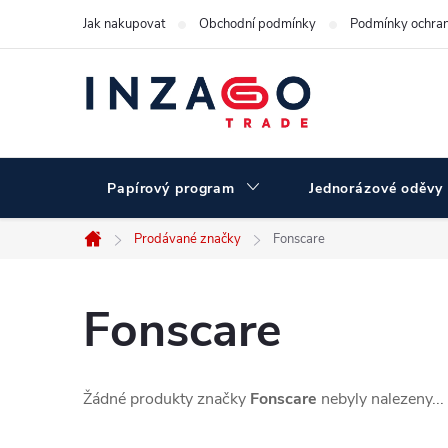
Přejít
Jak nakupovat
Obchodní podmínky
Podmínky ochran
na
obsah
Papírový program
Jednorázové oděvy
Prodávané značky
Fonscare
Domů
Fonscare
Žádné produkty značky
Fonscare
nebyly nalezeny...