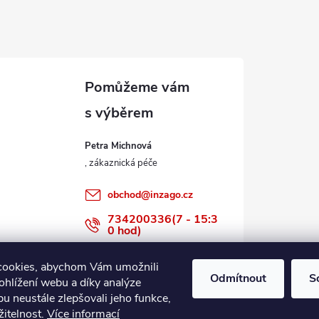
Petra Michnová
obchod
@
inzago.cz
734200336(7 - 15:3
0 hod)
734200336
cookies, abychom Vám umožnili
Odmítnout
S
ohlížení webu a díky analýze
u neustále zlepšovali jeho funkce,
žitelnost.
Více informací