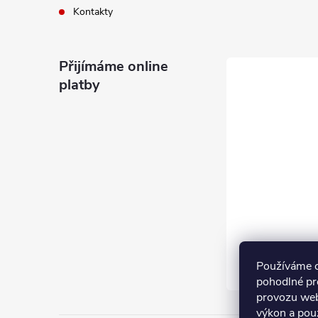
Kontakty
Přijímáme online
platby
Používáme 
pohodlné pr
provozu web
výkon a pou