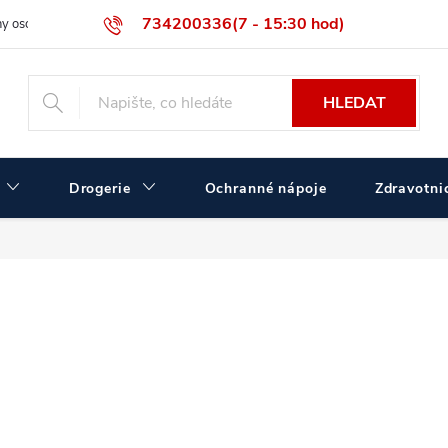
734200336(7 - 15:30 hod)
y osobních údajů
Velikostní tabulka ČERVA
Velkoobchodní prodej
HLEDAT
Drogerie
Ochranné nápoje
Zdravotnic