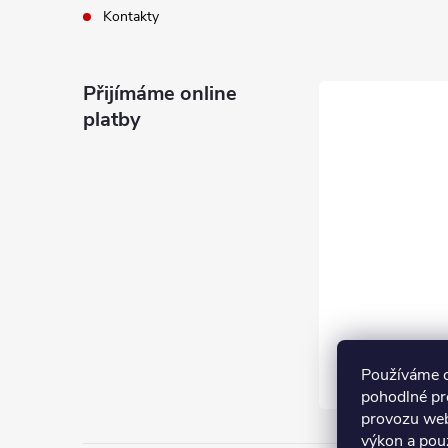
Kontakty
Přijímáme online
platby
Používáme 
pohodlné pr
provozu web
výkon a pou