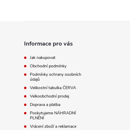
Z
á
Informace pro vás
p
Jak nakupovat
Obchodní podmínky
a
Podmínky ochrany osobních
údajů
t
Velikostní tabulka ČERVA
í
Velkoobchodní prodej
Doprava a platba
Poskytujeme NÁHRADNÍ
PLNĚNÍ
Vrácení zboží a reklamace