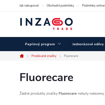
Přejít
Jak nakupovat
Obchodní podmínky
Podmínky ochran
na
obsah
Papírový program
Jednorázové oděvy
Prodávané značky
Fluorecare
Domů
Fluorecare
Žádné produkty značky
Fluorecare
nebyly nalezeny..