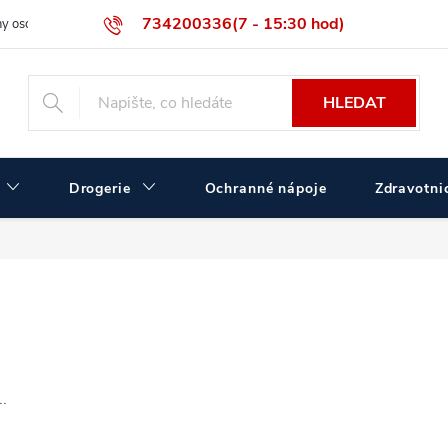
734200336(7 - 15:30 hod)
y osobních údajů
Velikostní tabulka ČERVA
Velkoobchodní prodej
HLEDAT
Drogerie
Ochranné nápoje
Zdravotnic
.