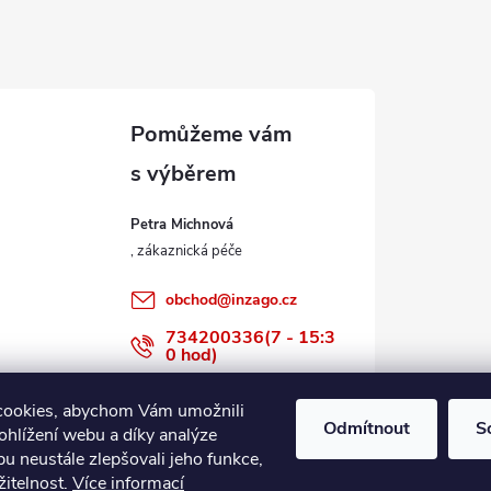
Petra Michnová
obchod
@
inzago.cz
734200336(7 - 15:3
0 hod)
734200336
cookies, abychom Vám umožnili
Odmítnout
S
ohlížení webu a díky analýze
u neustále zlepšovali jeho funkce,
žitelnost.
Více informací