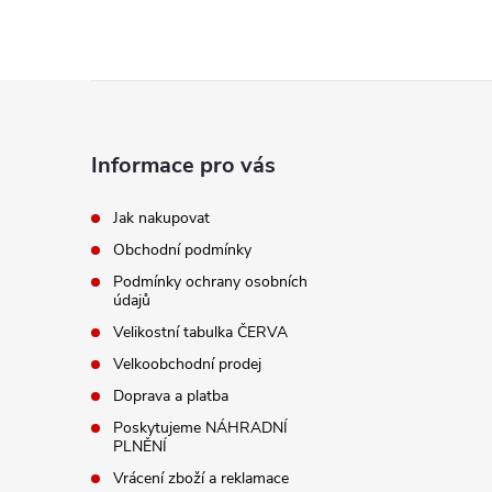
Z
á
Informace pro vás
p
Jak nakupovat
Obchodní podmínky
a
Podmínky ochrany osobních
údajů
t
Velikostní tabulka ČERVA
í
Velkoobchodní prodej
Doprava a platba
Poskytujeme NÁHRADNÍ
PLNĚNÍ
Vrácení zboží a reklamace