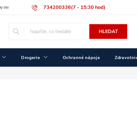
734200336(7 - 15:30 hod)
y osobních údajů
Velikostní tabulka ČERVA
Velkoobchodní prodej
HLEDAT
Drogerie
Ochranné nápoje
Zdravotnic