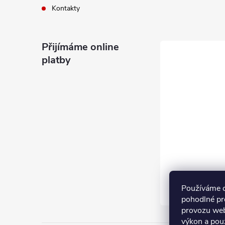
Kontakty
Přijímáme online
platby
Používáme 
pohodlné pr
provozu web
výkon a pou