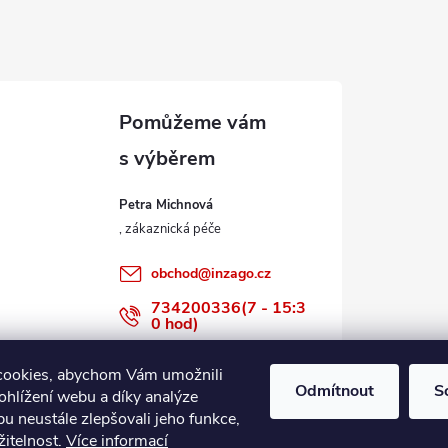
Petra Michnová
obchod
@
inzago.cz
734200336(7 - 15:3
0 hod)
734200336
cookies, abychom Vám umožnili
Odmítnout
S
ohlížení webu a díky analýze
u neustále zlepšovali jeho funkce,
žitelnost.
Více informací