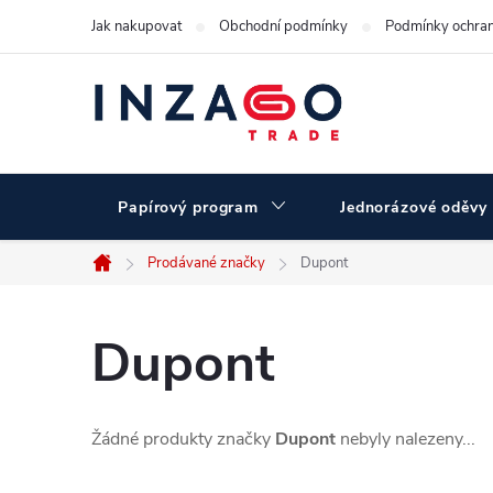
Přejít
Jak nakupovat
Obchodní podmínky
Podmínky ochran
na
obsah
Papírový program
Jednorázové oděvy
Prodávané značky
Dupont
Domů
Dupont
Žádné produkty značky
Dupont
nebyly nalezeny...