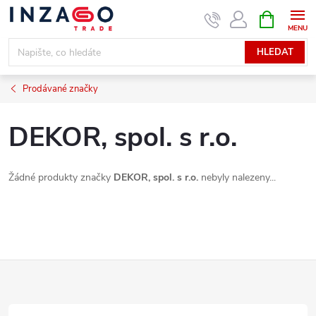
Přejít
NÁKUPNÍ
KOŠÍK
na
obsah
HLEDAT
Prodávané značky
DEKOR, spol. s r.o.
Žádné produkty značky
DEKOR, spol. s r.o.
nebyly nalezeny...
Z
á