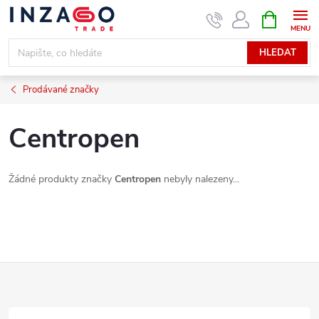
Přejít
NÁKUPNÍ
KOŠÍK
na
obsah
HLEDAT
Prodávané značky
Centropen
Žádné produkty značky
Centropen
nebyly nalezeny...
Z
á