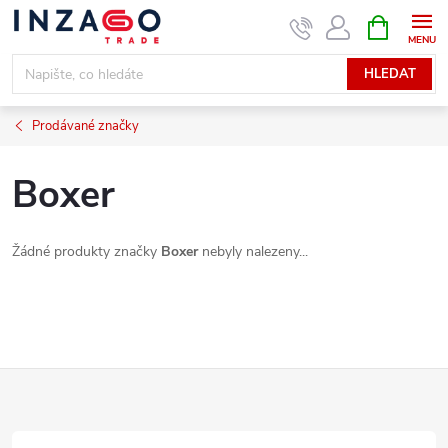
Přejít
NÁKUPNÍ
KOŠÍK
na
obsah
HLEDAT
Prodávané značky
Boxer
Žádné produkty značky
Boxer
nebyly nalezeny...
Z
á