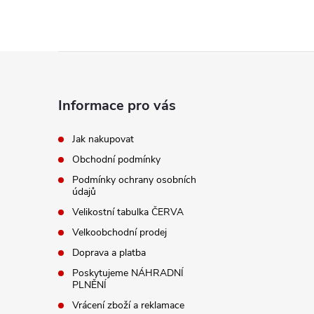
Z
á
Informace pro vás
p
Jak nakupovat
Obchodní podmínky
a
Podmínky ochrany osobních
údajů
t
Velikostní tabulka ČERVA
í
Velkoobchodní prodej
Doprava a platba
Poskytujeme NÁHRADNÍ
PLNĚNÍ
Vrácení zboží a reklamace