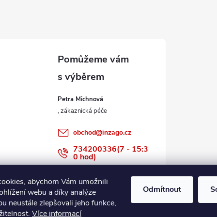
Petra Michnová
obchod
@
inzago.cz
734200336(7 - 15:3
0 hod)
734200336
cookies, abychom Vám umožnili
Odmítnout
S
ohlížení webu a díky analýze
u neustále zlepšovali jeho funkce,
žitelnost.
Více informací