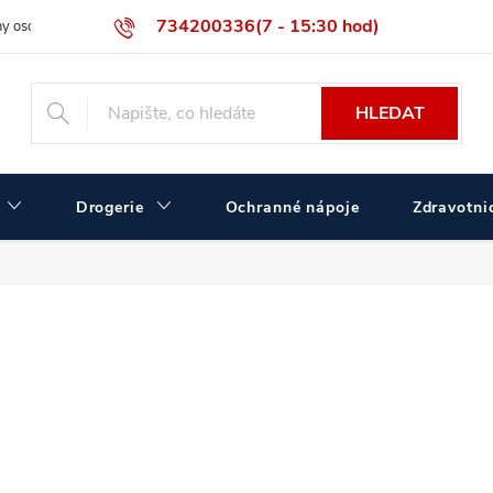
734200336(7 - 15:30 hod)
y osobních údajů
Velikostní tabulka ČERVA
Velkoobchodní prodej
HLEDAT
Drogerie
Ochranné nápoje
Zdravotnic