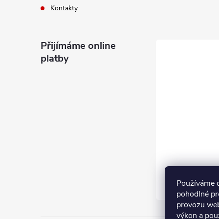
Kontakty
Přijímáme online
platby
Používáme 
pohodlné pr
provozu web
výkon a pou