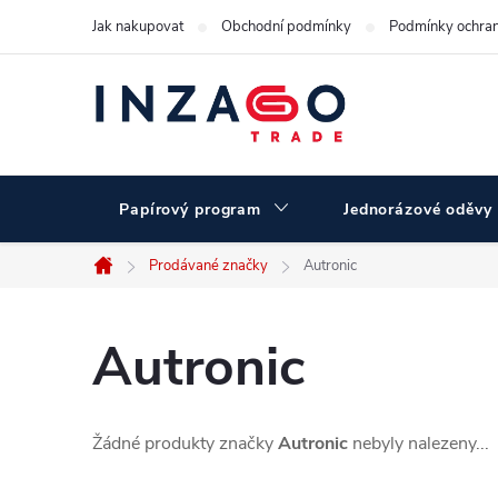
Přejít
Jak nakupovat
Obchodní podmínky
Podmínky ochran
na
obsah
Papírový program
Jednorázové oděvy
Prodávané značky
Autronic
Domů
Autronic
Žádné produkty značky
Autronic
nebyly nalezeny...