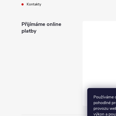
Kontakty
Přijímáme online
platby
Používáme 
pohodlné pr
provozu web
výkon a pou