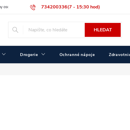
734200336(7 - 15:30 hod)
y osobních údajů
Velikostní tabulka ČERVA
Velkoobchodní prodej
HLEDAT
Drogerie
Ochranné nápoje
Zdravotnic