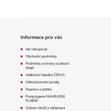
Z
á
Informace pro vás
p
Jak nakupovat
Obchodní podmínky
a
Podmínky ochrany osobních
údajů
t
Velikostní tabulka ČERVA
í
Velkoobchodní prodej
Doprava a platba
Poskytujeme NÁHRADNÍ
PLNĚNÍ
Vrácení zboží a reklamace