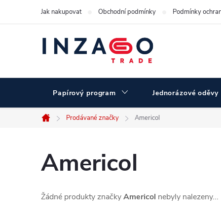
Přejít
Jak nakupovat
Obchodní podmínky
Podmínky ochran
na
obsah
Papírový program
Jednorázové oděvy
Prodávané značky
Americol
Domů
Americol
Žádné produkty značky
Americol
nebyly nalezeny...