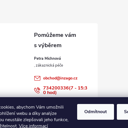
Petra Michnová
obchod
@
inzago.cz
734200336(7 - 15:3
0 hod)
734200336
cookies, abychom Vám umožnili
Odmítnout
S
ohlížení webu a díky analýze
u neustále zlepšovali jeho funkce,
žitelnost.
Více informací